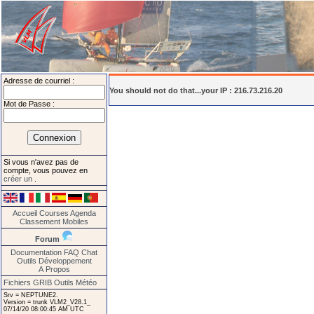
Adresse de courriel :
You should not do that...your IP : 216.73.216.20
Mot de Passe :
Si vous n'avez pas de
compte, vous pouvez en
créer un
.
Accueil
Courses
Agenda
Classement
Mobiles
Forum
Documentation
FAQ
Chat
Outils
Développement
A Propos
Fichiers GRIB
Outils Météo
Srv = NEPTUNE2.
Version = trunk VLM2_V28.1_
07/14/20 08:00:45 AM UTC