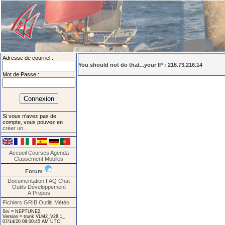
Adresse de courriel :
You should not do that...your IP : 216.73.216.14
Mot de Passe :
Si vous n'avez pas de
compte, vous pouvez en
créer un
.
Accueil
Courses
Agenda
Classement
Mobiles
Forum
Documentation
FAQ
Chat
Outils
Développement
A Propos
Fichiers GRIB
Outils Météo
Srv = NEPTUNE2.
Version = trunk VLM2_V28.1_
07/14/20 08:00:45 AM UTC