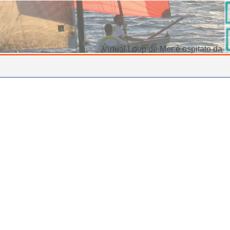
Virtual Loup de Mer è ospitato da