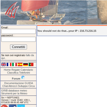
Email :
You should not do that...your IP : 216.73.216.15
password :
Se non sei registrato
fallo da
qui
.
Home
Regate
Calendario
Classifica
Telefonini
Forum
Documentazione
GUIDA
Chat
Attrezzi
Sviluppo
Circa
GRIB database meteo
Strumenti per la Meteo
Srv = NEPTUNE2.
Version = trunk VLM2_V28.1_
07/14/20 08:00:45 AM UTC