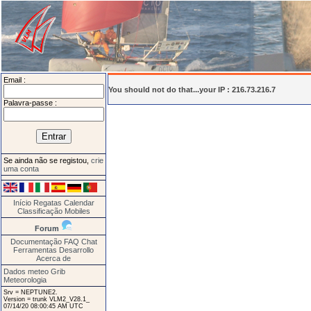
Email :
You should not do that...your IP : 216.73.216.7
Palavra-passe :
Se ainda não se registou,
crie
uma conta
Início
Regatas
Calendar
Classificação
Mobiles
Forum
Documentação
FAQ
Chat
Ferramentas
Desarrollo
Acerca de
Dados meteo Grib
Meteorologia
Srv = NEPTUNE2.
Version = trunk VLM2_V28.1_
07/14/20 08:00:45 AM UTC