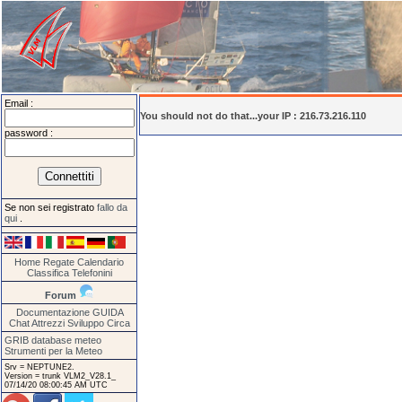
Email :
You should not do that...your IP : 216.73.216.110
password :
Se non sei registrato
fallo da
qui
.
Home
Regate
Calendario
Classifica
Telefonini
Forum
Documentazione
GUIDA
Chat
Attrezzi
Sviluppo
Circa
GRIB database meteo
Strumenti per la Meteo
Srv = NEPTUNE2.
Version = trunk VLM2_V28.1_
07/14/20 08:00:45 AM UTC