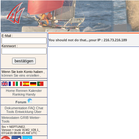
E-Mail :
You should not do that...your IP : 216.73.216.189
Kennwort :
Wenn Sie kein Konto haben
,
können Sie eins erstellen
.
Home
Rennen
Kalender
Ranking
Handy
Forum
Dokumentation
FAQ
Chat
Tools
Entwicklung
Über
Meteodaten GRIB
Wetter-
Tools
Srv = NEPTUNE2.
Version = trunk VLM2_V28.1_
07/14/20 08:00:45 AM UTC