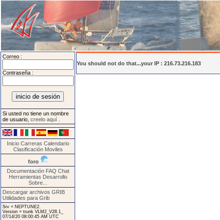
Correo :
You should not do that...your IP : 216.73.216.183
Contraseña :
Si usted no tiene un nombre
de usuario,
creelo aquí
.
Inicio
Carreras
Calendario
Clasificación
Moviles
foro
Documentación
FAQ
Chat
Herramientas
Desarrollo
Sobre...
Descargar archivos GRIB
Utilidades para Grib
Srv = NEPTUNE2.
Version = trunk VLM2_V28.1_
07/14/20 08:00:45 AM UTC