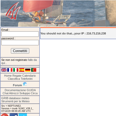
Email :
You should not do that...your IP : 216.73.216.238
password :
Se non sei registrato
fallo da
qui
.
Home
Regate
Calendario
Classifica
Telefonini
Forum
Documentazione
GUIDA
Chat
Attrezzi
Sviluppo
Circa
GRIB database meteo
Strumenti per la Meteo
Srv = NEPTUNE2.
Version = trunk VLM2_V28.1_
07/14/20 08:00:45 AM UTC