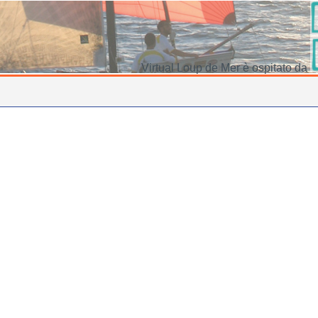
Virtual Loup de Mer è ospitato da