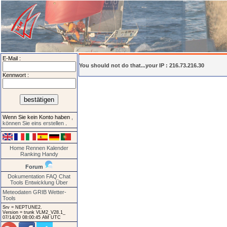
E-Mail :
You should not do that...your IP : 216.73.216.30
Kennwort :
Wenn Sie kein Konto haben
,
können Sie eins erstellen
.
Home
Rennen
Kalender
Ranking
Handy
Forum
Dokumentation
FAQ
Chat
Tools
Entwicklung
Über
Meteodaten GRIB
Wetter-
Tools
Srv = NEPTUNE2.
Version = trunk VLM2_V28.1_
07/14/20 08:00:45 AM UTC