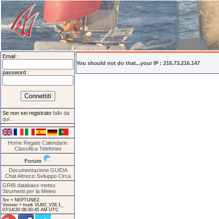
Email :
You should not do that...your IP : 216.73.216.147
password :
Se non sei registrato
fallo da
qui
.
Home
Regate
Calendario
Classifica
Telefonini
Forum
Documentazione
GUIDA
Chat
Attrezzi
Sviluppo
Circa
GRIB database meteo
Strumenti per la Meteo
Srv = NEPTUNE2.
Version = trunk VLM2_V28.1_
07/14/20 08:00:45 AM UTC