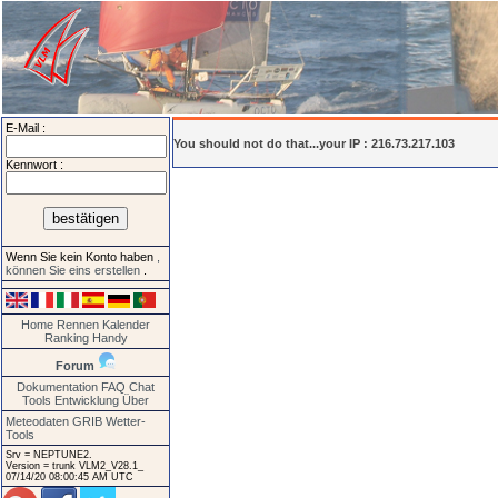
E-Mail :
You should not do that...your IP : 216.73.217.103
Kennwort :
Wenn Sie kein Konto haben
,
können Sie eins erstellen
.
Home
Rennen
Kalender
Ranking
Handy
Forum
Dokumentation
FAQ
Chat
Tools
Entwicklung
Über
Meteodaten GRIB
Wetter-
Tools
Srv = NEPTUNE2.
Version = trunk VLM2_V28.1_
07/14/20 08:00:45 AM UTC