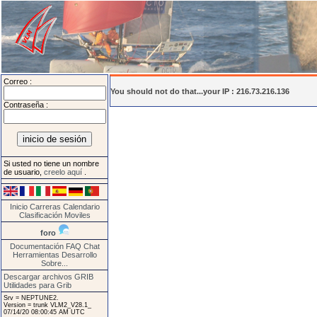
Correo :
You should not do that...your IP : 216.73.216.136
Contraseña :
Si usted no tiene un nombre
de usuario,
creelo aquí
.
Inicio
Carreras
Calendario
Clasificación
Moviles
foro
Documentación
FAQ
Chat
Herramientas
Desarrollo
Sobre...
Descargar archivos GRIB
Utilidades para Grib
Srv = NEPTUNE2.
Version = trunk VLM2_V28.1_
07/14/20 08:00:45 AM UTC