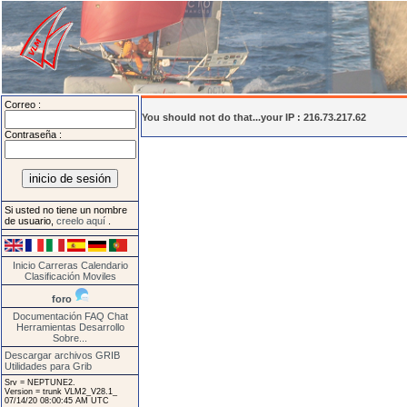
Correo :
You should not do that...your IP : 216.73.217.62
Contraseña :
Si usted no tiene un nombre
de usuario,
creelo aquí
.
Inicio
Carreras
Calendario
Clasificación
Moviles
foro
Documentación
FAQ
Chat
Herramientas
Desarrollo
Sobre...
Descargar archivos GRIB
Utilidades para Grib
Srv = NEPTUNE2.
Version = trunk VLM2_V28.1_
07/14/20 08:00:45 AM UTC