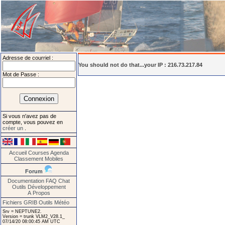
Adresse de courriel :
You should not do that...your IP : 216.73.217.84
Mot de Passe :
Si vous n'avez pas de
compte, vous pouvez en
créer un
.
Accueil
Courses
Agenda
Classement
Mobiles
Forum
Documentation
FAQ
Chat
Outils
Développement
A Propos
Fichiers GRIB
Outils Météo
Srv = NEPTUNE2.
Version = trunk VLM2_V28.1_
07/14/20 08:00:45 AM UTC