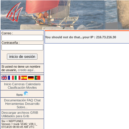
Correo :
You should not do that...your IP : 216.73.216.30
Contraseña :
Si usted no tiene un nombre
de usuario,
creelo aquí
.
Inicio
Carreras
Calendario
Clasificación
Moviles
foro
Documentación
FAQ
Chat
Herramientas
Desarrollo
Sobre...
Descargar archivos GRIB
Utilidades para Grib
Srv = NEPTUNE2.
Version = trunk VLM2_V28.1_
07/14/20 08:00:45 AM UTC