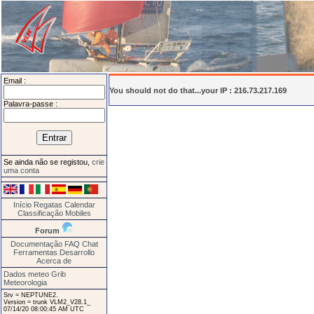
Email :
You should not do that...your IP : 216.73.217.169
Palavra-passe :
Se ainda não se registou,
crie
uma conta
Início
Regatas
Calendar
Classificação
Mobiles
Forum
Documentação
FAQ
Chat
Ferramentas
Desarrollo
Acerca de
Dados meteo Grib
Meteorologia
Srv = NEPTUNE2.
Version = trunk VLM2_V28.1_
07/14/20 08:00:45 AM UTC