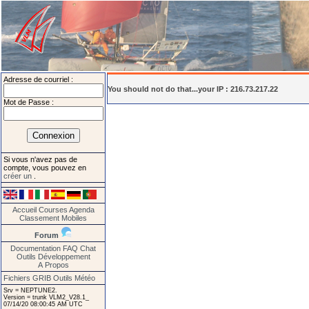
Adresse de courriel :
You should not do that...your IP : 216.73.217.22
Mot de Passe :
Si vous n'avez pas de
compte, vous pouvez en
créer un
.
Accueil
Courses
Agenda
Classement
Mobiles
Forum
Documentation
FAQ
Chat
Outils
Développement
A Propos
Fichiers GRIB
Outils Météo
Srv = NEPTUNE2.
Version = trunk VLM2_V28.1_
07/14/20 08:00:45 AM UTC