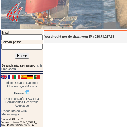
Email :
You should not do that...your IP : 216.73.217.33
Palavra-passe :
Se ainda não se registou,
crie
uma conta
Início
Regatas
Calendar
Classificação
Mobiles
Forum
Documentação
FAQ
Chat
Ferramentas
Desarrollo
Acerca de
Dados meteo Grib
Meteorologia
Srv = NEPTUNE2.
Version = trunk VLM2_V28.1_
07/14/20 08:00:45 AM UTC