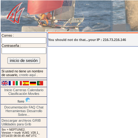
Correo :
You should not do that...your IP : 216.73.216.146
Contraseña :
Si usted no tiene un nombre
de usuario,
creelo aquí
.
Inicio
Carreras
Calendario
Clasificación
Moviles
foro
Documentación
FAQ
Chat
Herramientas
Desarrollo
Sobre...
Descargar archivos GRIB
Utilidades para Grib
Srv = NEPTUNE2.
Version = trunk VLM2_V28.1_
07/14/20 08:00:45 AM UTC