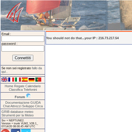
Email :
You should not do that...your IP : 216.73.217.54
password :
Se non sei registrato
fallo da
qui
.
Home
Regate
Calendario
Classifica
Telefonini
Forum
Documentazione
GUIDA
Chat
Attrezzi
Sviluppo
Circa
GRIB database meteo
Strumenti per la Meteo
Srv = NEPTUNE2.
Version = trunk VLM2_V28.1_
07/14/20 08:00:45 AM UTC