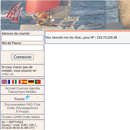
Adresse de courriel :
You should not do that...your IP : 216.73.216.38
Mot de Passe :
Si vous n'avez pas de
compte, vous pouvez en
créer un
.
Accueil
Courses
Agenda
Classement
Mobiles
Forum
Documentation
FAQ
Chat
Outils
Développement
A Propos
Fichiers GRIB
Outils Météo
Srv = NEPTUNE2.
Version = trunk VLM2_V28.1_
07/14/20 08:00:45 AM UTC