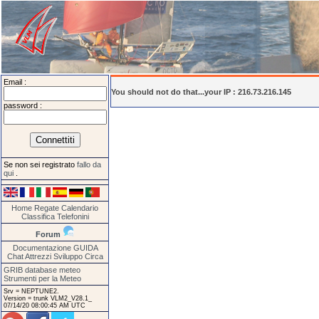
Email :
You should not do that...your IP : 216.73.216.145
password :
Se non sei registrato
fallo da
qui
.
Home
Regate
Calendario
Classifica
Telefonini
Forum
Documentazione
GUIDA
Chat
Attrezzi
Sviluppo
Circa
GRIB database meteo
Strumenti per la Meteo
Srv = NEPTUNE2.
Version = trunk VLM2_V28.1_
07/14/20 08:00:45 AM UTC