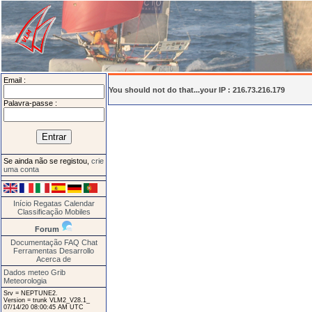
Email :
You should not do that...your IP : 216.73.216.179
Palavra-passe :
Se ainda não se registou,
crie
uma conta
Início
Regatas
Calendar
Classificação
Mobiles
Forum
Documentação
FAQ
Chat
Ferramentas
Desarrollo
Acerca de
Dados meteo Grib
Meteorologia
Srv = NEPTUNE2.
Version = trunk VLM2_V28.1_
07/14/20 08:00:45 AM UTC