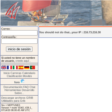
Correo :
You should not do that...your IP : 216.73.216.30
Contraseña :
Si usted no tiene un nombre
de usuario,
creelo aquí
.
Inicio
Carreras
Calendario
Clasificación
Moviles
foro
Documentación
FAQ
Chat
Herramientas
Desarrollo
Sobre...
Descargar archivos GRIB
Utilidades para Grib
Srv = NEPTUNE2.
Version = trunk VLM2_V28.1_
07/14/20 08:00:45 AM UTC