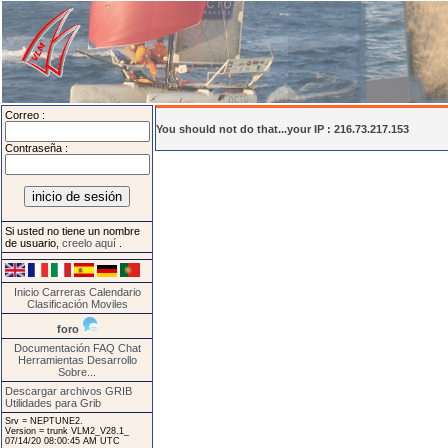
Correo :
You should not do that...your IP : 216.73.217.153
Contraseña :
Si usted no tiene un nombre
de usuario,
creelo aquí
.
Inicio
Carreras
Calendario
Clasificación
Moviles
foro
Documentación
FAQ
Chat
Herramientas
Desarrollo
Sobre...
Descargar archivos GRIB
Utilidades para Grib
Srv = NEPTUNE2.
Version = trunk VLM2_V28.1_
07/14/20 08:00:45 AM UTC