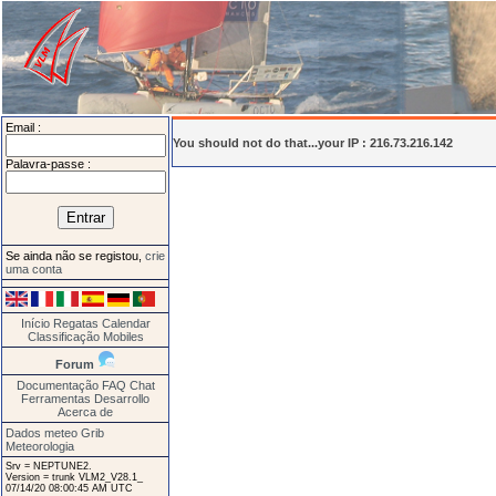
Email :
You should not do that...your IP : 216.73.216.142
Palavra-passe :
Se ainda não se registou,
crie
uma conta
Início
Regatas
Calendar
Classificação
Mobiles
Forum
Documentação
FAQ
Chat
Ferramentas
Desarrollo
Acerca de
Dados meteo Grib
Meteorologia
Srv = NEPTUNE2.
Version = trunk VLM2_V28.1_
07/14/20 08:00:45 AM UTC