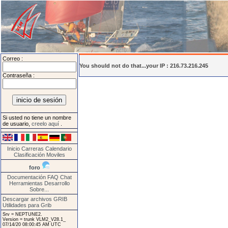
Correo :
You should not do that...your IP : 216.73.216.245
Contraseña :
Si usted no tiene un nombre
de usuario,
creelo aquí
.
Inicio
Carreras
Calendario
Clasificación
Moviles
foro
Documentación
FAQ
Chat
Herramientas
Desarrollo
Sobre...
Descargar archivos GRIB
Utilidades para Grib
Srv = NEPTUNE2.
Version = trunk VLM2_V28.1_
07/14/20 08:00:45 AM UTC