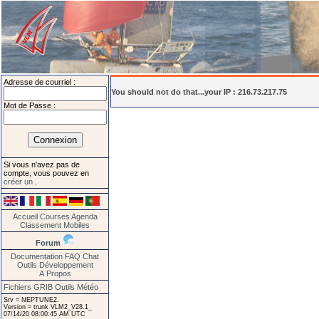
Adresse de courriel :
You should not do that...your IP : 216.73.217.75
Mot de Passe :
Si vous n'avez pas de
compte, vous pouvez en
créer un
.
Accueil
Courses
Agenda
Classement
Mobiles
Forum
Documentation
FAQ
Chat
Outils
Développement
A Propos
Fichiers GRIB
Outils Météo
Srv = NEPTUNE2.
Version = trunk VLM2_V28.1_
07/14/20 08:00:45 AM UTC