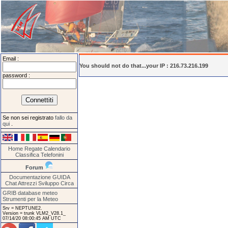
Email :
You should not do that...your IP : 216.73.216.199
password :
Se non sei registrato
fallo da
qui
.
Home
Regate
Calendario
Classifica
Telefonini
Forum
Documentazione
GUIDA
Chat
Attrezzi
Sviluppo
Circa
GRIB database meteo
Strumenti per la Meteo
Srv = NEPTUNE2.
Version = trunk VLM2_V28.1_
07/14/20 08:00:45 AM UTC