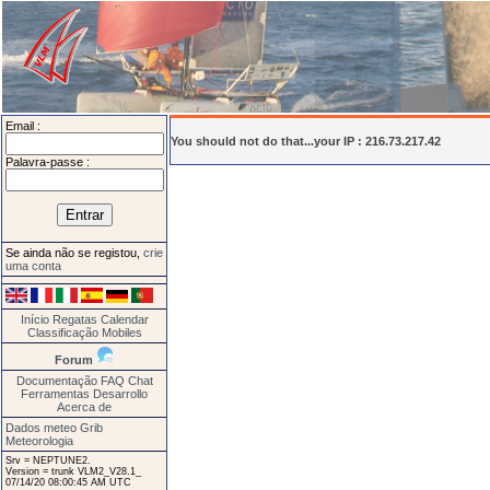
Email :
You should not do that...your IP : 216.73.217.42
Palavra-passe :
Se ainda não se registou,
crie
uma conta
Início
Regatas
Calendar
Classificação
Mobiles
Forum
Documentação
FAQ
Chat
Ferramentas
Desarrollo
Acerca de
Dados meteo Grib
Meteorologia
Srv = NEPTUNE2.
Version = trunk VLM2_V28.1_
07/14/20 08:00:45 AM UTC