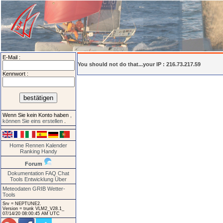
E-Mail :
You should not do that...your IP : 216.73.217.59
Kennwort :
Wenn Sie kein Konto haben
,
können Sie eins erstellen
.
Home
Rennen
Kalender
Ranking
Handy
Forum
Dokumentation
FAQ
Chat
Tools
Entwicklung
Über
Meteodaten GRIB
Wetter-
Tools
Srv = NEPTUNE2.
Version = trunk VLM2_V28.1_
07/14/20 08:00:45 AM UTC