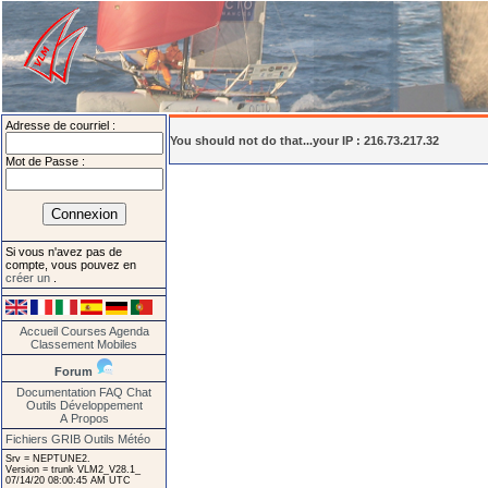
Adresse de courriel :
You should not do that...your IP : 216.73.217.32
Mot de Passe :
Si vous n'avez pas de
compte, vous pouvez en
créer un
.
Accueil
Courses
Agenda
Classement
Mobiles
Forum
Documentation
FAQ
Chat
Outils
Développement
A Propos
Fichiers GRIB
Outils Météo
Srv = NEPTUNE2.
Version = trunk VLM2_V28.1_
07/14/20 08:00:45 AM UTC