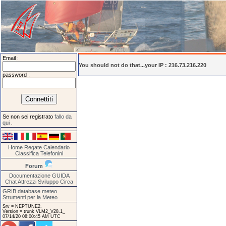
Email :
You should not do that...your IP : 216.73.216.220
password :
Se non sei registrato
fallo da
qui
.
Home
Regate
Calendario
Classifica
Telefonini
Forum
Documentazione
GUIDA
Chat
Attrezzi
Sviluppo
Circa
GRIB database meteo
Strumenti per la Meteo
Srv = NEPTUNE2.
Version = trunk VLM2_V28.1_
07/14/20 08:00:45 AM UTC