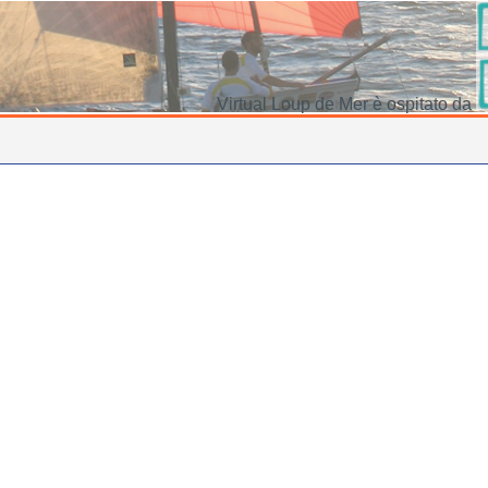
Virtual Loup de Mer è ospitato da