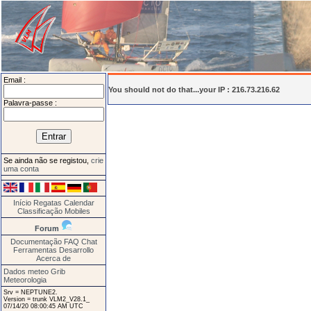
Email :
You should not do that...your IP : 216.73.216.62
Palavra-passe :
Se ainda não se registou,
crie
uma conta
Início
Regatas
Calendar
Classificação
Mobiles
Forum
Documentação
FAQ
Chat
Ferramentas
Desarrollo
Acerca de
Dados meteo Grib
Meteorologia
Srv = NEPTUNE2.
Version = trunk VLM2_V28.1_
07/14/20 08:00:45 AM UTC