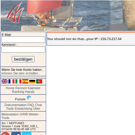
E-Mail :
You should not do that...your IP : 216.73.217.54
Kennwort :
Wenn Sie kein Konto haben
,
können Sie eins erstellen
.
Home
Rennen
Kalender
Ranking
Handy
Forum
Dokumentation
FAQ
Chat
Tools
Entwicklung
Über
Meteodaten GRIB
Wetter-
Tools
Srv = NEPTUNE2.
Version = trunk VLM2_V28.1_
07/14/20 08:00:45 AM UTC