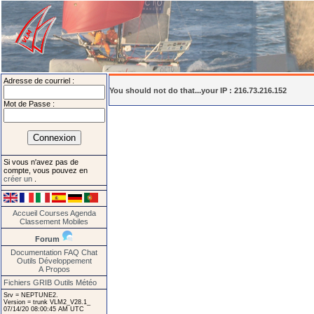
Adresse de courriel :
You should not do that...your IP : 216.73.216.152
Mot de Passe :
Si vous n'avez pas de
compte, vous pouvez en
créer un
.
Accueil
Courses
Agenda
Classement
Mobiles
Forum
Documentation
FAQ
Chat
Outils
Développement
A Propos
Fichiers GRIB
Outils Météo
Srv = NEPTUNE2.
Version = trunk VLM2_V28.1_
07/14/20 08:00:45 AM UTC