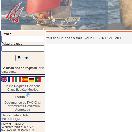
Email :
You should not do that...your IP : 216.73.216.200
Palavra-passe :
Se ainda não se registou,
crie
uma conta
Início
Regatas
Calendar
Classificação
Mobiles
Forum
Documentação
FAQ
Chat
Ferramentas
Desarrollo
Acerca de
Dados meteo Grib
Meteorologia
Srv = NEPTUNE2.
Version = trunk VLM2_V28.1_
07/14/20 08:00:45 AM UTC