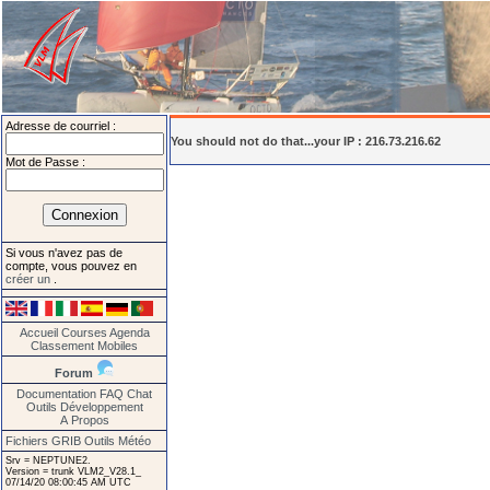
Adresse de courriel :
You should not do that...your IP : 216.73.216.62
Mot de Passe :
Si vous n'avez pas de
compte, vous pouvez en
créer un
.
Accueil
Courses
Agenda
Classement
Mobiles
Forum
Documentation
FAQ
Chat
Outils
Développement
A Propos
Fichiers GRIB
Outils Météo
Srv = NEPTUNE2.
Version = trunk VLM2_V28.1_
07/14/20 08:00:45 AM UTC