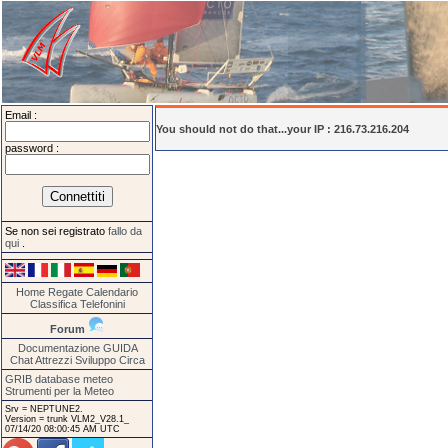
Email :
You should not do that...your IP : 216.73.216.204
password :
Se non sei registrato
fallo da
qui
.
Home
Regate
Calendario
Classifica
Telefonini
Forum
Documentazione
GUIDA
Chat
Attrezzi
Sviluppo
Circa
GRIB database meteo
Strumenti per la Meteo
Srv = NEPTUNE2.
Version = trunk VLM2_V28.1_
07/14/20 08:00:45 AM UTC