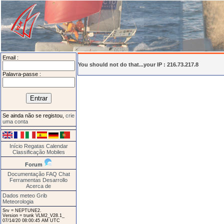
Email :
You should not do that...your IP : 216.73.217.8
Palavra-passe :
Se ainda não se registou,
crie
uma conta
Início
Regatas
Calendar
Classificação
Mobiles
Forum
Documentação
FAQ
Chat
Ferramentas
Desarrollo
Acerca de
Dados meteo Grib
Meteorologia
Srv = NEPTUNE2.
Version = trunk VLM2_V28.1_
07/14/20 08:00:45 AM UTC