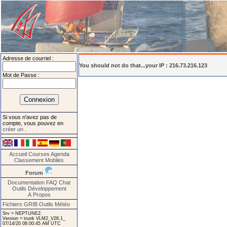
Adresse de courriel :
You should not do that...your IP : 216.73.216.123
Mot de Passe :
Si vous n'avez pas de
compte, vous pouvez en
créer un
.
Accueil
Courses
Agenda
Classement
Mobiles
Forum
Documentation
FAQ
Chat
Outils
Développement
A Propos
Fichiers GRIB
Outils Météo
Srv = NEPTUNE2.
Version = trunk VLM2_V28.1_
07/14/20 08:00:45 AM UTC