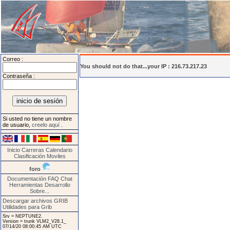
Correo :
You should not do that...your IP : 216.73.217.23
Contraseña :
Si usted no tiene un nombre
de usuario,
creelo aquí
.
Inicio
Carreras
Calendario
Clasificación
Moviles
foro
Documentación
FAQ
Chat
Herramientas
Desarrollo
Sobre...
Descargar archivos GRIB
Utilidades para Grib
Srv = NEPTUNE2.
Version = trunk VLM2_V28.1_
07/14/20 08:00:45 AM UTC