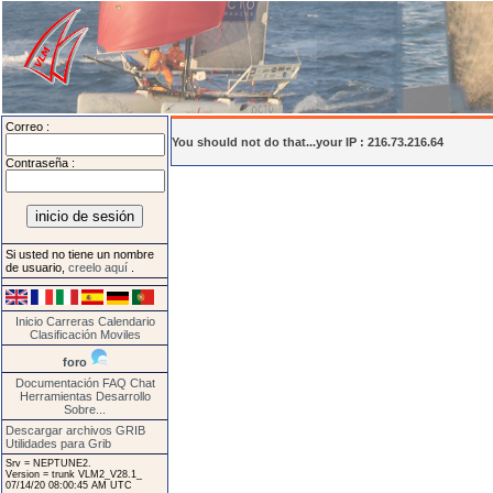
Correo :
You should not do that...your IP : 216.73.216.64
Contraseña :
Si usted no tiene un nombre
de usuario,
creelo aquí
.
Inicio
Carreras
Calendario
Clasificación
Moviles
foro
Documentación
FAQ
Chat
Herramientas
Desarrollo
Sobre...
Descargar archivos GRIB
Utilidades para Grib
Srv = NEPTUNE2.
Version = trunk VLM2_V28.1_
07/14/20 08:00:45 AM UTC