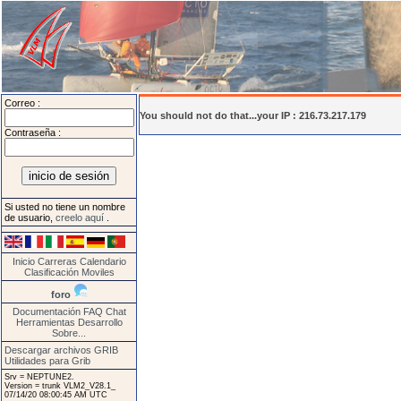
Correo :
You should not do that...your IP : 216.73.217.179
Contraseña :
Si usted no tiene un nombre
de usuario,
creelo aquí
.
Inicio
Carreras
Calendario
Clasificación
Moviles
foro
Documentación
FAQ
Chat
Herramientas
Desarrollo
Sobre...
Descargar archivos GRIB
Utilidades para Grib
Srv = NEPTUNE2.
Version = trunk VLM2_V28.1_
07/14/20 08:00:45 AM UTC