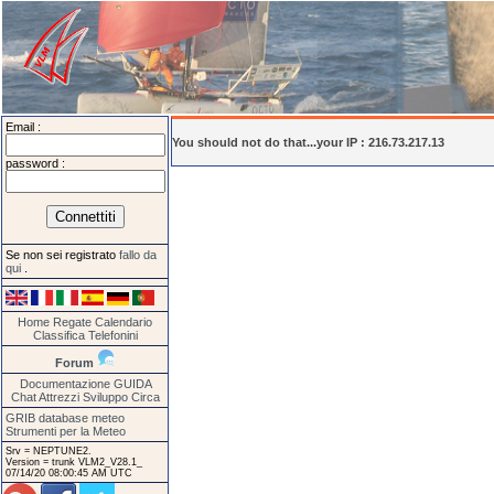
Email :
You should not do that...your IP : 216.73.217.13
password :
Se non sei registrato
fallo da
qui
.
Home
Regate
Calendario
Classifica
Telefonini
Forum
Documentazione
GUIDA
Chat
Attrezzi
Sviluppo
Circa
GRIB database meteo
Strumenti per la Meteo
Srv = NEPTUNE2.
Version = trunk VLM2_V28.1_
07/14/20 08:00:45 AM UTC