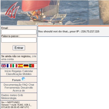
Email :
You should not do that...your IP : 216.73.217.115
Palavra-passe :
Se ainda não se registou,
crie
uma conta
Início
Regatas
Calendar
Classificação
Mobiles
Forum
Documentação
FAQ
Chat
Ferramentas
Desarrollo
Acerca de
Dados meteo Grib
Meteorologia
Srv = NEPTUNE2.
Version = trunk VLM2_V28.1_
07/14/20 08:00:45 AM UTC