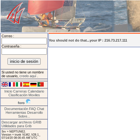
Correo :
You should not do that...your IP : 216.73.217.111
Contraseña :
Si usted no tiene un nombre
de usuario,
creelo aquí
.
Inicio
Carreras
Calendario
Clasificación
Moviles
foro
Documentación
FAQ
Chat
Herramientas
Desarrollo
Sobre...
Descargar archivos GRIB
Utilidades para Grib
Srv = NEPTUNE2.
Version = trunk VLM2_V28.1_
07/14/20 08:00:45 AM UTC