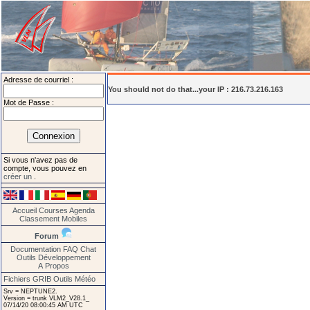
Adresse de courriel :
You should not do that...your IP : 216.73.216.163
Mot de Passe :
Si vous n'avez pas de
compte, vous pouvez en
créer un
.
Accueil
Courses
Agenda
Classement
Mobiles
Forum
Documentation
FAQ
Chat
Outils
Développement
A Propos
Fichiers GRIB
Outils Météo
Srv = NEPTUNE2.
Version = trunk VLM2_V28.1_
07/14/20 08:00:45 AM UTC