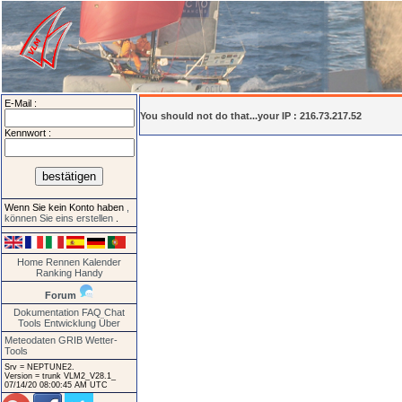
E-Mail :
You should not do that...your IP : 216.73.217.52
Kennwort :
Wenn Sie kein Konto haben
,
können Sie eins erstellen
.
Home
Rennen
Kalender
Ranking
Handy
Forum
Dokumentation
FAQ
Chat
Tools
Entwicklung
Über
Meteodaten GRIB
Wetter-
Tools
Srv = NEPTUNE2.
Version = trunk VLM2_V28.1_
07/14/20 08:00:45 AM UTC