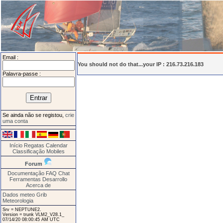
Email :
You should not do that...your IP : 216.73.216.183
Palavra-passe :
Se ainda não se registou,
crie
uma conta
Início
Regatas
Calendar
Classificação
Mobiles
Forum
Documentação
FAQ
Chat
Ferramentas
Desarrollo
Acerca de
Dados meteo Grib
Meteorologia
Srv = NEPTUNE2.
Version = trunk VLM2_V28.1_
07/14/20 08:00:45 AM UTC